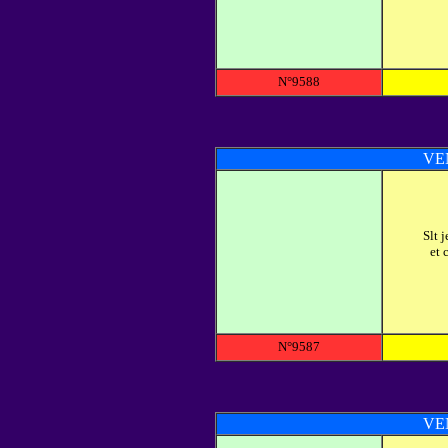
N°9588
VE
Slt 
et 
N°9587
VE