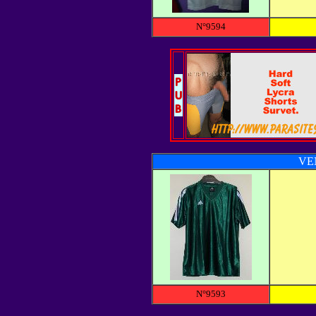
N°9594
VE
N°9593