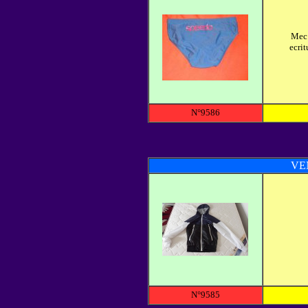
Mec 
ecri
N°9586
VE
N°9585