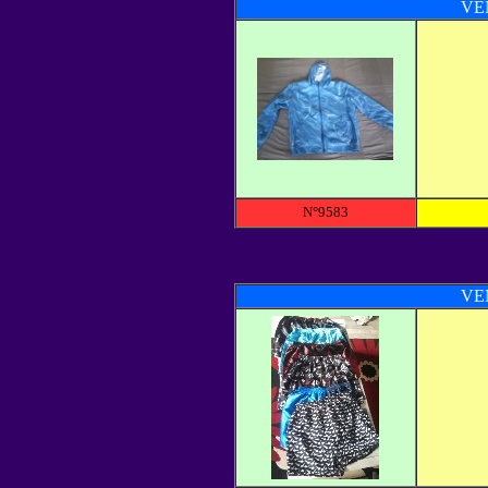
VE
N°9583
VE