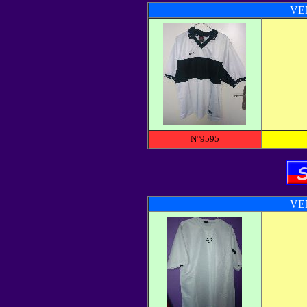
VE
N°9595
VE