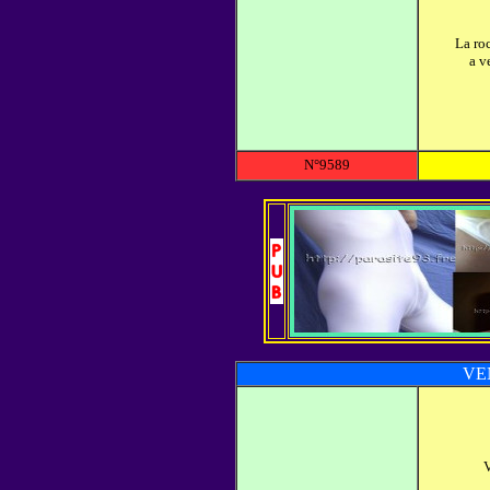
La roc
a v
N°9589
VE
V