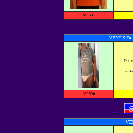
N°9591
VENDS
Don
J'ai u
il fa
N°9590
VE