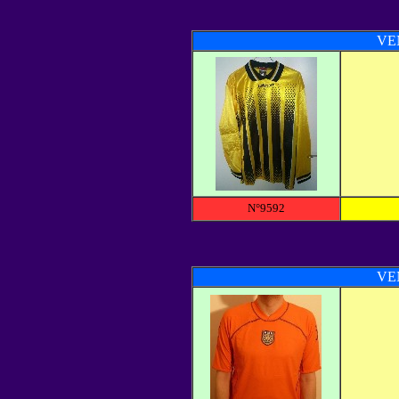
VE
N°9592
VE