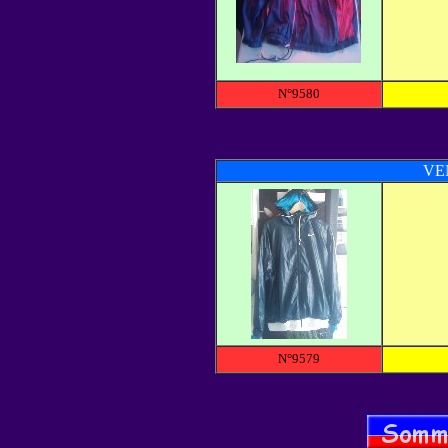
N°9580
VE
N°9579