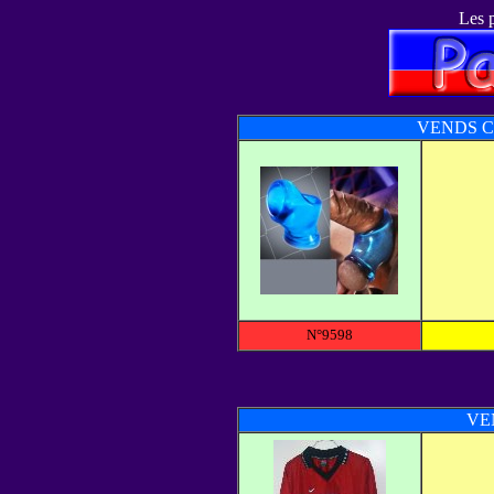
Les p
VENDS C
N°9598
VE