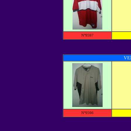
N°9597
VE
N°9596